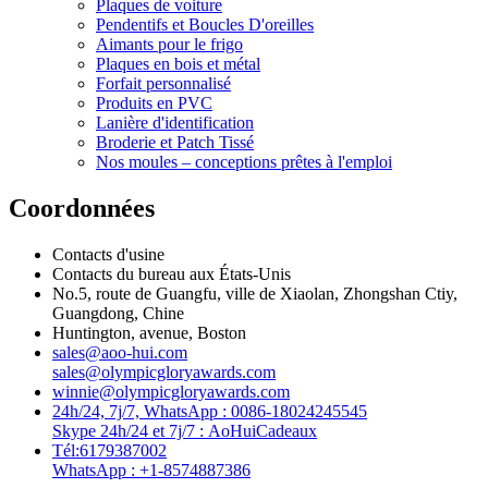
Plaques de voiture
Pendentifs et Boucles D'oreilles
Aimants pour le frigo
Plaques en bois et métal
Forfait personnalisé
Produits en PVC
Lanière d'identification
Broderie et Patch Tissé
Nos moules – conceptions prêtes à l'emploi
Coordonnées
Contacts d'usine
Contacts du bureau aux États-Unis
No.5, route de Guangfu, ville de Xiaolan, Zhongshan Ctiy,
Guangdong, Chine
Huntington, avenue, Boston
sales@aoo-hui.com
sales@olympicgloryawards.com
winnie@olympicgloryawards.com
24h/24, 7j/7, WhatsApp : 0086-18024245545
Skype 24h/24 et 7j/7 : AoHuiCadeaux
Tél:6179387002
WhatsApp : +1-8574887386