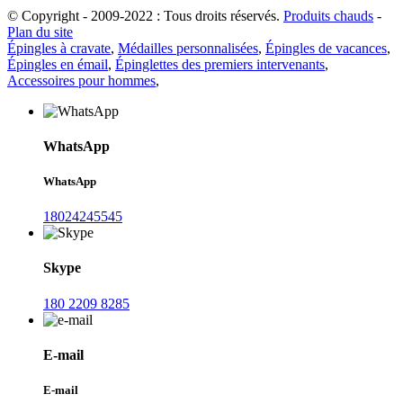
© Copyright - 2009-2022 : Tous droits réservés.
Produits chauds
-
Plan du site
Épingles à cravate
,
Médailles personnalisées
,
Épingles de vacances
,
Épingles en émail
,
Épinglettes des premiers intervenants
,
Accessoires pour hommes
,
WhatsApp
WhatsApp
18024245545
Skype
180 2209 8285
E-mail
E-mail