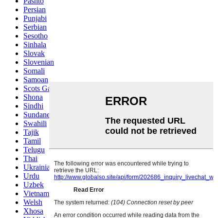
Pashto
Persian
Punjabi
Serbian
Sesotho
Sinhala
Slovak
Slovenian
Somali
Samoan
Scots Gaelic
Shona
Sindhi
Sundanese
Swahili
Tajik
Tamil
Telugu
Thai
Ukrainian
Urdu
Uzbek
Vietnamese
Welsh
Xhosa