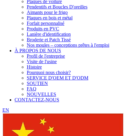
Plaques de voiture
Pendentifs et Boucles D'oreilles
Aimants pour le frigo
Plaques en bois et métal
Forfait personnalisé
Produits en PVC
Lanière d'identification
Broderie et Patch Tissé
Nos moules – conceptions prêtes à l'emploi
À PROPOS DE NOUS
Profil de l'entreprise
Visite de l'usine
Histoire
Pourquoi nous choisir?
SERVICE D'OEM ET D'ODM
SOUTIEN
FAQ
NOUVELLES
CONTACTEZ-NOUS
EN