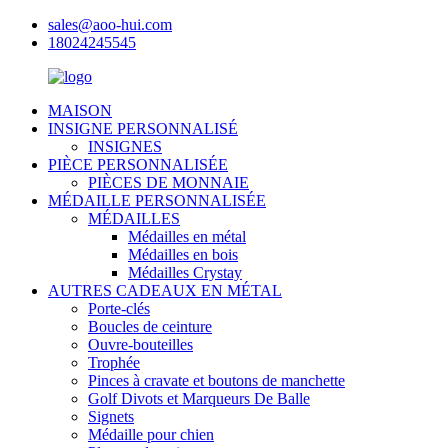
sales@aoo-hui.com
18024245545
MAISON
INSIGNE PERSONNALISÉ
INSIGNES
PIÈCE PERSONNALISÉE
PIÈCES DE MONNAIE
MÉDAILLE PERSONNALISÉE
MÉDAILLES
Médailles en métal
Médailles en bois
Médailles Crystay
AUTRES CADEAUX EN MÉTAL
Porte-clés
Boucles de ceinture
Ouvre-bouteilles
Trophée
Pinces à cravate et boutons de manchette
Golf Divots et Marqueurs De Balle
Signets
Médaille pour chien