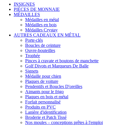
INSIGNES
PIÈCES DE MONNAIE
MÉDAILLES
Médailles en métal
Médailles en bois
Médailles Crystay
AUTRES CADEAUX EN MÉTAL
Porte-clés
Boucles de ceinture
Ouvre-bouteilles
Trophée
Pinces à cravate et boutons de manchette
Golf Divots et Marqueurs De Balle
Signets
Médaille pour chien
Plaques de voiture
Pendentifs et Boucles D'oreilles
Aimants pour le frigo
Plaques en bois et métal
Forfait personnalisé
Produits en PVC
Lanière d'identification
Broderie et Patch Tissé
Nos moules – conceptions prêtes à l'emploi