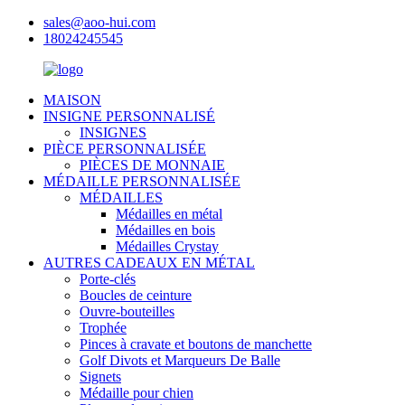
sales@aoo-hui.com
18024245545
MAISON
INSIGNE PERSONNALISÉ
INSIGNES
PIÈCE PERSONNALISÉE
PIÈCES DE MONNAIE
MÉDAILLE PERSONNALISÉE
MÉDAILLES
Médailles en métal
Médailles en bois
Médailles Crystay
AUTRES CADEAUX EN MÉTAL
Porte-clés
Boucles de ceinture
Ouvre-bouteilles
Trophée
Pinces à cravate et boutons de manchette
Golf Divots et Marqueurs De Balle
Signets
Médaille pour chien