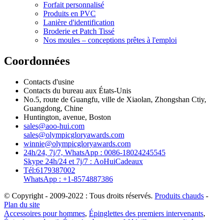
Forfait personnalisé
Produits en PVC
Lanière d'identification
Broderie et Patch Tissé
Nos moules – conceptions prêtes à l'emploi
Coordonnées
Contacts d'usine
Contacts du bureau aux États-Unis
No.5, route de Guangfu, ville de Xiaolan, Zhongshan Ctiy,
Guangdong, Chine
Huntington, avenue, Boston
sales@aoo-hui.com
sales@olympicgloryawards.com
winnie@olympicgloryawards.com
24h/24, 7j/7, WhatsApp : 0086-18024245545
Skype 24h/24 et 7j/7 : AoHuiCadeaux
Tél:6179387002
WhatsApp : +1-8574887386
© Copyright - 2009-2022 : Tous droits réservés.
Produits chauds
-
Plan du site
Accessoires pour hommes
,
Épinglettes des premiers intervenants
,