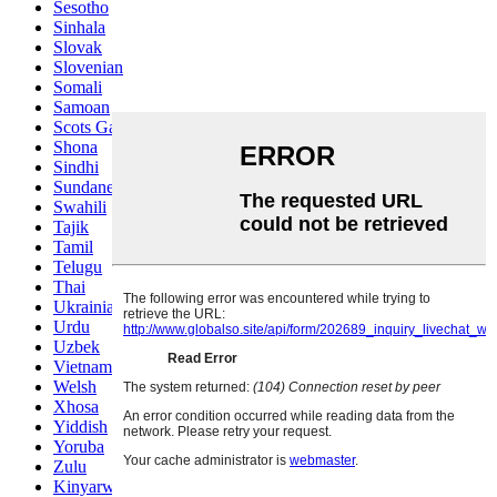
Sesotho
Sinhala
Slovak
Slovenian
Somali
Samoan
Scots Gaelic
Shona
Sindhi
Sundanese
Swahili
Tajik
Tamil
Telugu
Thai
Ukrainian
Urdu
Uzbek
Vietnamese
Welsh
Xhosa
Yiddish
Yoruba
Zulu
Kinyarwanda