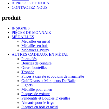
À PROPOS DE NOUS
CONTACTEZ-NOUS
produit
INSIGNES
PIÈCES DE MONNAIE
MÉDAILLES
Médailles en métal
Médailles en bois
Médailles Crystay
AUTRES CADEAUX EN MÉTAL
Porte-clés
Boucles de ceinture
Ouvre-bouteilles
Trophée
Pinces à cravate et boutons de manchette
Golf Divots et Marqueurs De Balle
Signets
Médaille pour chien
Plaques de voiture
Pendentifs et Boucles D'oreilles
Aimants pour le frigo
Plaques en bois et métal