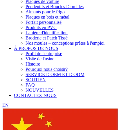
Plaques de voiture
Pendentifs et Boucles D'oreilles
Aimants pour le frigo
Plaques en bois et métal
Forfait personnalisé
Produits en PVC
Lanière d'identification
Broderie et Patch Tissé
Nos moules – conceptions prêtes à l'emploi
À PROPOS DE NOUS
Profil de l'entreprise
Visite de l'usine
Histoire
Pourquoi nous choisir?
SERVICE D'OEM ET D'ODM
SOUTIEN
FAQ
NOUVELLES
CONTACTEZ-NOUS
EN