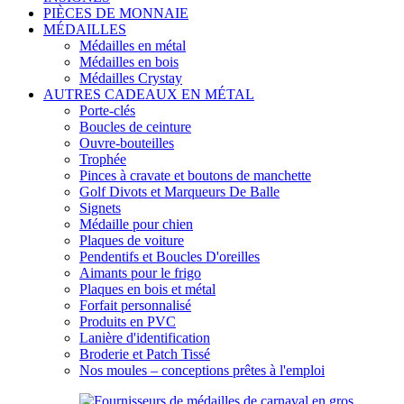
PIÈCES DE MONNAIE
MÉDAILLES
Médailles en métal
Médailles en bois
Médailles Crystay
AUTRES CADEAUX EN MÉTAL
Porte-clés
Boucles de ceinture
Ouvre-bouteilles
Trophée
Pinces à cravate et boutons de manchette
Golf Divots et Marqueurs De Balle
Signets
Médaille pour chien
Plaques de voiture
Pendentifs et Boucles D'oreilles
Aimants pour le frigo
Plaques en bois et métal
Forfait personnalisé
Produits en PVC
Lanière d'identification
Broderie et Patch Tissé
Nos moules – conceptions prêtes à l'emploi