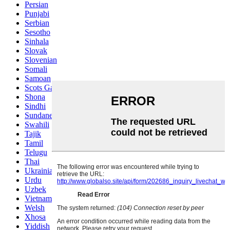
Persian
Punjabi
Serbian
Sesotho
Sinhala
Slovak
Slovenian
Somali
Samoan
Scots Gaelic
Shona
Sindhi
Sundanese
Swahili
Tajik
Tamil
Telugu
Thai
Ukrainian
Urdu
Uzbek
Vietnamese
Welsh
Xhosa
Yiddish