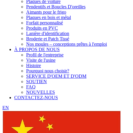
Plaques de voiture
Pendentifs et Boucles D'oreilles
Aimants pour le frigo
Plaques en bois et métal
Forfait personnalisé
Produits en PVC
Lanière d'identification
Broderie et Patch Tissé
Nos moules – conceptions prêtes à l'emploi
À PROPOS DE NOUS
Profil de l'entreprise
Visite de l'usine
Histoire
Pourquoi nous choisir?
SERVICE D'OEM ET D'ODM
SOUTIEN
FAQ
NOUVELLES
CONTACTEZ-NOUS
EN