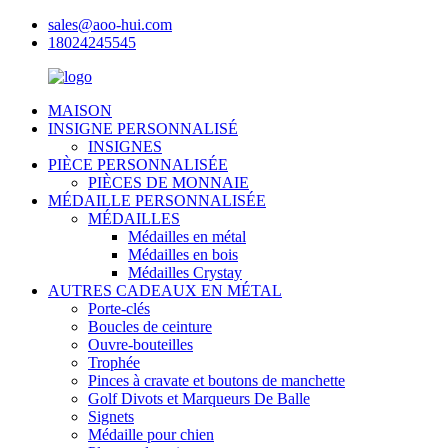
sales@aoo-hui.com
18024245545
MAISON
INSIGNE PERSONNALISÉ
INSIGNES
PIÈCE PERSONNALISÉE
PIÈCES DE MONNAIE
MÉDAILLE PERSONNALISÉE
MÉDAILLES
Médailles en métal
Médailles en bois
Médailles Crystay
AUTRES CADEAUX EN MÉTAL
Porte-clés
Boucles de ceinture
Ouvre-bouteilles
Trophée
Pinces à cravate et boutons de manchette
Golf Divots et Marqueurs De Balle
Signets
Médaille pour chien