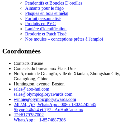
Pendentifs et Boucles D'oreilles
Aimants pour le frigo
Plaques en bois et métal
Forfait personnalisé
Produits en PVC
Lanière d'identification
Broderie et Patch Tissé
Nos moules – conceptions prêtes à l'emploi
Coordonnées
Contacts d'usine
Contacts du bureau aux États-Unis
No.5, route de Guangfu, ville de Xiaolan, Zhongshan Ctiy,
Guangdong, Chine
Huntington, avenue, Boston
sales@aoo-hui.com
sales@olympicgloryawards.com
winnie@olympicgloryawards.com
24h/24, 7j/7, WhatsApp : 0086-18024245545
Skype 24h/24 et 7j/7 : AoHuiCadeaux
Tél:6179387002
WhatsApp : +1-8574887386