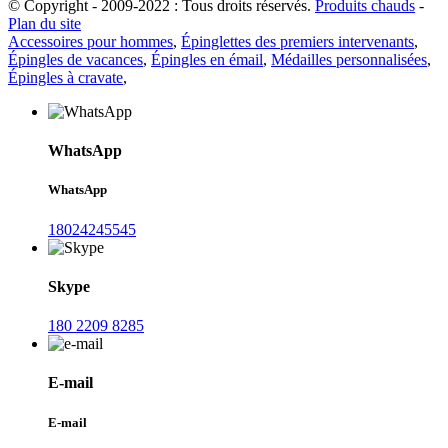
© Copyright - 2009-2022 : Tous droits réservés.
Produits chauds
-
Plan du site
Accessoires pour hommes
,
Épinglettes des premiers intervenants
,
Épingles de vacances
,
Épingles en émail
,
Médailles personnalisées
,
Épingles à cravate
,
WhatsApp
WhatsApp
18024245545
Skype
180 2209 8285
E-mail
E-mail