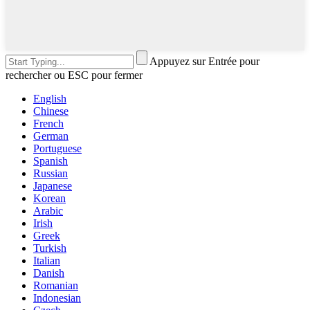
Appuyez sur Entrée pour
rechercher ou ESC pour fermer
English
Chinese
French
German
Portuguese
Spanish
Russian
Japanese
Korean
Arabic
Irish
Greek
Turkish
Italian
Danish
Romanian
Indonesian