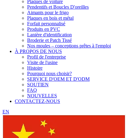
Plaques de voiture
Pendentifs et Boucles D'oreilles
Aimants pour le frigo
Plaques en bois et métal
Forfait personnalisé
Produits en PVC
Lanière d'identification
Broderie et Patch Tissé
Nos moules – conceptions prêtes à l'emploi
À PROPOS DE NOUS
Profil de l'entreprise
Visite de l'usine
Histoire
Pourquoi nous choisir?
SERVICE D'OEM ET D'ODM
SOUTIEN
FAQ
NOUVELLES
CONTACTEZ-NOUS
EN