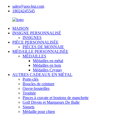
sales@aoo-hui.com
18024245545
MAISON
INSIGNE PERSONNALISÉ
INSIGNES
PIÈCE PERSONNALISÉE
PIÈCES DE MONNAIE
MÉDAILLE PERSONNALISÉE
MÉDAILLES
Médailles en métal
Médailles en bois
Médailles Crystay
AUTRES CADEAUX EN MÉTAL
Porte-clés
Boucles de ceinture
Ouvre-bouteilles
Trophée
Pinces à cravate et boutons de manchette
Golf Divots et Marqueurs De Balle
Signets
Médaille pour chien