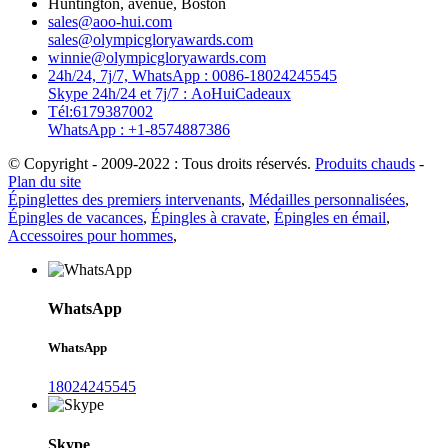
Huntington, avenue, Boston
sales@aoo-hui.com
sales@olympicgloryawards.com
winnie@olympicgloryawards.com
24h/24, 7j/7, WhatsApp : 0086-18024245545
Skype 24h/24 et 7j/7 : AoHuiCadeaux
Tél:6179387002
WhatsApp : +1-8574887386
© Copyright - 2009-2022 : Tous droits réservés.
Produits chauds
-
Plan du site
Épinglettes des premiers intervenants
,
Médailles personnalisées
,
Épingles de vacances
,
Épingles à cravate
,
Épingles en émail
,
Accessoires pour hommes
,
WhatsApp
WhatsApp
18024245545
Skype