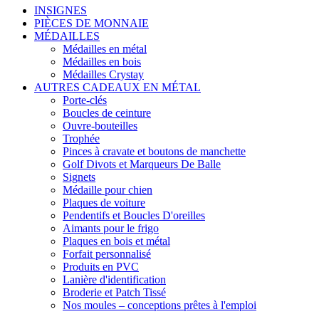
INSIGNES
PIÈCES DE MONNAIE
MÉDAILLES
Médailles en métal
Médailles en bois
Médailles Crystay
AUTRES CADEAUX EN MÉTAL
Porte-clés
Boucles de ceinture
Ouvre-bouteilles
Trophée
Pinces à cravate et boutons de manchette
Golf Divots et Marqueurs De Balle
Signets
Médaille pour chien
Plaques de voiture
Pendentifs et Boucles D'oreilles
Aimants pour le frigo
Plaques en bois et métal
Forfait personnalisé
Produits en PVC
Lanière d'identification
Broderie et Patch Tissé
Nos moules – conceptions prêtes à l'emploi