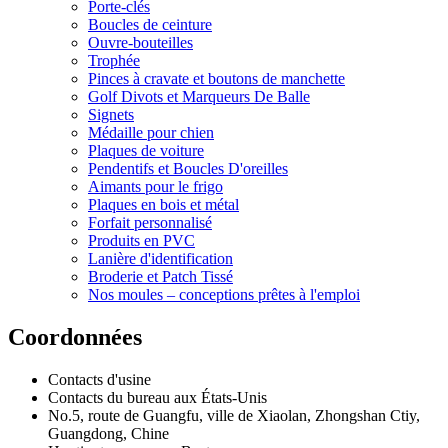
Porte-clés
Boucles de ceinture
Ouvre-bouteilles
Trophée
Pinces à cravate et boutons de manchette
Golf Divots et Marqueurs De Balle
Signets
Médaille pour chien
Plaques de voiture
Pendentifs et Boucles D'oreilles
Aimants pour le frigo
Plaques en bois et métal
Forfait personnalisé
Produits en PVC
Lanière d'identification
Broderie et Patch Tissé
Nos moules – conceptions prêtes à l'emploi
Coordonnées
Contacts d'usine
Contacts du bureau aux États-Unis
No.5, route de Guangfu, ville de Xiaolan, Zhongshan Ctiy,
Guangdong, Chine