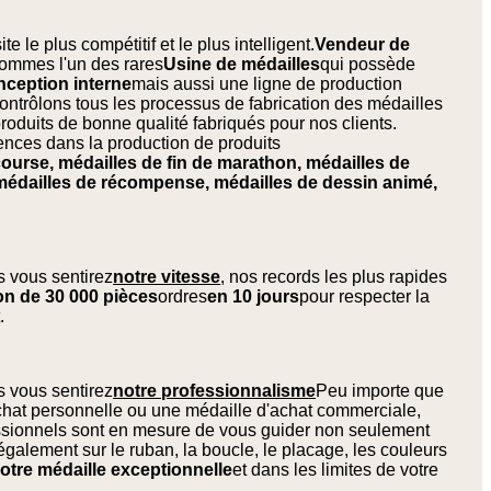
e le plus compétitif et le plus intelligent.
Vendeur de
ommes l'un des rares
Usine de médailles
qui possède
nception interne
mais aussi une ligne de production
ontrôlons tous les processus de fabrication des médailles
produits de bonne qualité fabriqués pour nos clients.
nces dans la production de produits
ourse, médailles de fin de marathon, médailles de
, médailles de récompense, médailles de dessin animé,
s vous sentirez
notre vitesse
, nos records les plus rapides
on de 30 000 pièces
ordres
en 10 jours
pour respecter la
.
s vous sentirez
notre professionnalisme
Peu importe que
hat personnelle ou une médaille d'achat commerciale,
essionnels sont en mesure de vous guider non seulement
 également sur le ruban, la boucle, le placage, les couleurs
otre médaille exceptionnelle
et dans les limites de votre