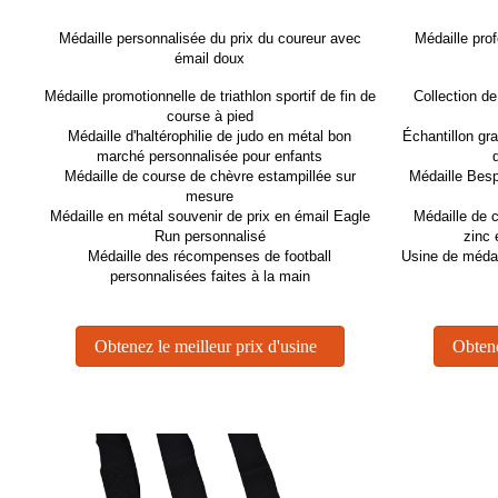
Médaille personnalisée du prix du coureur avec
Médaille pro
émail doux
Médaille promotionnelle de triathlon sportif de fin de
Collection d
course à pied
Médaille d'haltérophilie de judo en métal bon
Échantillon gr
marché personnalisée pour enfants
Médaille de course de chèvre estampillée sur
Médaille Bes
mesure
Médaille en métal souvenir de prix en émail Eagle
Médaille de c
Run personnalisé
zinc 
Médaille des récompenses de football
Usine de médail
personnalisées faites à la main
Obtenez le meilleur prix d'usine
Obtene