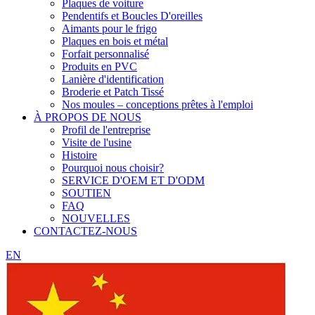
Plaques de voiture
Pendentifs et Boucles D'oreilles
Aimants pour le frigo
Plaques en bois et métal
Forfait personnalisé
Produits en PVC
Lanière d'identification
Broderie et Patch Tissé
Nos moules – conceptions prêtes à l'emploi
À PROPOS DE NOUS
Profil de l'entreprise
Visite de l'usine
Histoire
Pourquoi nous choisir?
SERVICE D'OEM ET D'ODM
SOUTIEN
FAQ
NOUVELLES
CONTACTEZ-NOUS
EN