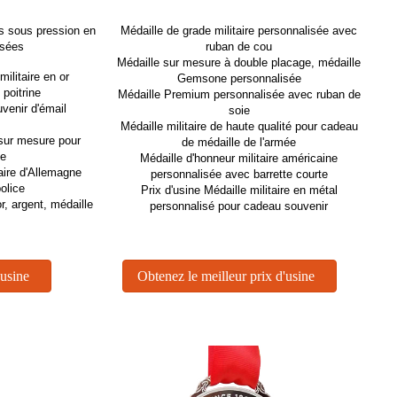
s sous pression en
Médaille de grade militaire personnalisée avec
isées
ruban de cou
Médaille sur mesure à double placage, médaille
ilitaire en or
Gemsone personnalisée
poitrine
Médaille Premium personnalisée avec ruban de
uvenir d'émail
soie
Médaille militaire de haute qualité pour cadeau
 sur mesure pour
de médaille de l'armée
se
Médaille d'honneur militaire américaine
taire d'Allemagne
personnalisée avec barrette courte
olice
Prix ​​d'usine Médaille militaire en métal
r, argent, médaille
personnalisé pour cadeau souvenir
'usine
Obtenez le meilleur prix d'usine