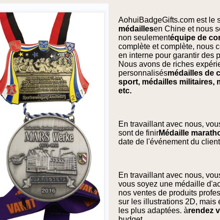
AohuiBadgeGifts.com est le sit
médailles
en Chine et nous s
non seulement
équipe de co
complète et complète, nous c
en interne pour garantir des 
Nous avons de riches expérie
personnalisés
médailles de c
sport, médailles militaires
etc.
En travaillant avec nous, vou
sont de finir
Médaille marath
date de l'événement du client
En travaillant avec nous, vou
vous soyez une médaille d'ac
nos ventes de produits prof
sur les illustrations 2D, mais
les plus adaptées. à
rendez v
budget.