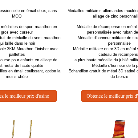
fessionnelle en émail doux, sans
Médailles militaires allemandes moulée
MOQ
alliage de zinc personnal
e médailles de sport marathon en
Médaille de récompense en métal m
gros avec curseur
personnalisée avec ruban de 
atuit de médaille du semi-marathon
Médaille d'honneur militaire de so
qui brille dans le noir
personnalisé
pole 3KM Marathon Finisher avec
Médaille militaire en or 3D en métal
paillettes
cadeau de récompen
ourse pour enfants en alliage de
La plus haute médaille du jubilé mili
et métal de haute qualité
Médaille d'honneur de la p
les en émail coulissant, option la
Échantillon gratuit de métal 3D satiné o
moins chère
de bronze
z le meilleur prix d'usine
Obtenez le meilleur prix d