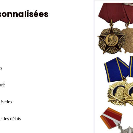
sonnalisées
es
uré
r Sedex
t les délais