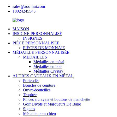
sales@aoo-hui.com
18024245545
MAISON
INSIGNE PERSONNALISÉ
INSIGNES
PIÈCE PERSONNALISÉE
PIÈCES DE MONNAIE
MÉDAILLE PERSONNALISÉE
MÉDAILLES
Médailles en métal
Médailles en bois
Médailles Crystay
AUTRES CADEAUX EN MÉTAL
Porte-clés
Boucles de ceinture
Ouvre-bouteilles
Trophée
Pinces à cravate et boutons de manchette
Golf Divots et Marqueurs De Balle
Signets
Médaille pour chien