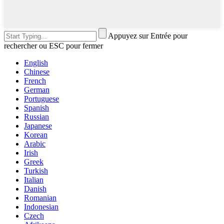
Appuyez sur Entrée pour
rechercher ou ESC pour fermer
English
Chinese
French
German
Portuguese
Spanish
Russian
Japanese
Korean
Arabic
Irish
Greek
Turkish
Italian
Danish
Romanian
Indonesian
Czech