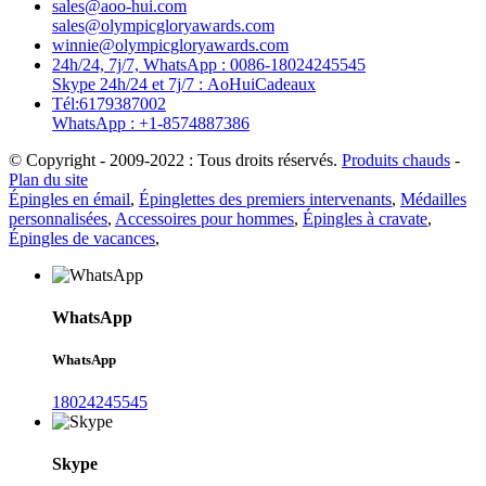
sales@aoo-hui.com
sales@olympicgloryawards.com
winnie@olympicgloryawards.com
24h/24, 7j/7, WhatsApp : 0086-18024245545
Skype 24h/24 et 7j/7 : AoHuiCadeaux
Tél:6179387002
WhatsApp : +1-8574887386
© Copyright - 2009-2022 : Tous droits réservés.
Produits chauds
-
Plan du site
Épingles en émail
,
Épinglettes des premiers intervenants
,
Médailles
personnalisées
,
Accessoires pour hommes
,
Épingles à cravate
,
Épingles de vacances
,
WhatsApp
WhatsApp
18024245545
Skype