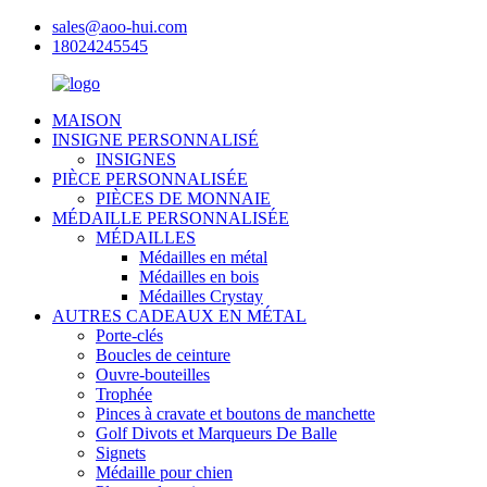
sales@aoo-hui.com
18024245545
MAISON
INSIGNE PERSONNALISÉ
INSIGNES
PIÈCE PERSONNALISÉE
PIÈCES DE MONNAIE
MÉDAILLE PERSONNALISÉE
MÉDAILLES
Médailles en métal
Médailles en bois
Médailles Crystay
AUTRES CADEAUX EN MÉTAL
Porte-clés
Boucles de ceinture
Ouvre-bouteilles
Trophée
Pinces à cravate et boutons de manchette
Golf Divots et Marqueurs De Balle
Signets
Médaille pour chien