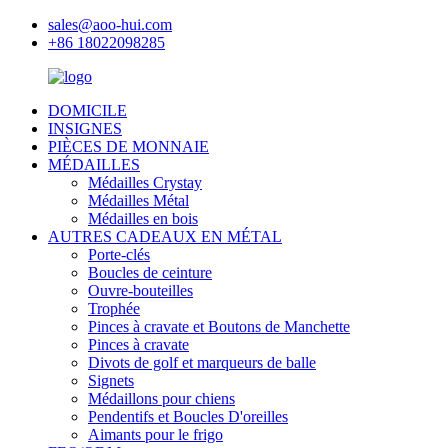
sales@aoo-hui.com
+86 18022098285
DOMICILE
INSIGNES
PIÈCES DE MONNAIE
MÉDAILLES
Médailles Crystay
Médailles Métal
Médailles en bois
AUTRES CADEAUX EN MÉTAL
Porte-clés
Boucles de ceinture
Ouvre-bouteilles
Trophée
Pinces à cravate et Boutons de Manchette
Pinces à cravate
Divots de golf et marqueurs de balle
Signets
Médaillons pour chiens
Pendentifs et Boucles D'oreilles
Aimants pour le frigo