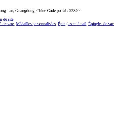
Zhongshan, Guangdong, Chine Code postal : 528400
n du site
à cravate
,
Médailles personnalisées
,
Épingles en émail
,
Épingles de va