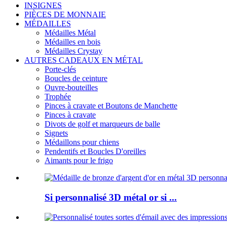
INSIGNES
PIÈCES DE MONNAIE
MÉDAILLES
Médailles Métal
Médailles en bois
Médailles Crystay
AUTRES CADEAUX EN MÉTAL
Porte-clés
Boucles de ceinture
Ouvre-bouteilles
Trophée
Pinces à cravate et Boutons de Manchette
Pinces à cravate
Divots de golf et marqueurs de balle
Signets
Médaillons pour chiens
Pendentifs et Boucles D'oreilles
Aimants pour le frigo
Si personnalisé 3D métal or si ...